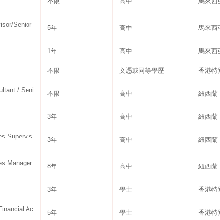
不限
高中
馬來西
or/Senior
5年
高中
馬來西
1年
高中
馬來西
不限
文憑或同等學歷
香港特
nt / Seni
不限
高中
紐西蘭
3年
高中
紐西蘭
 Supervis
3年
高中
紐西蘭
s Manager
8年
高中
紐西蘭
3年
學士
香港特
nancial Ac
5年
學士
香港特