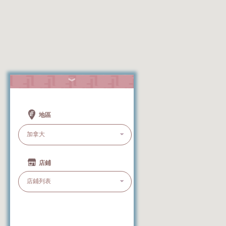
︾
地區
店鋪